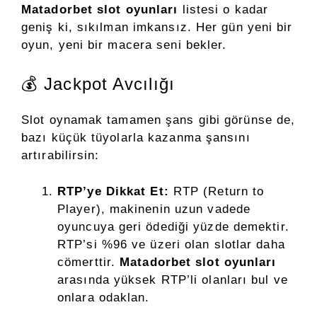
Matadorbet slot oyunları
listesi o kadar
geniş ki, sıkılman imkansız. Her gün yeni bir
oyun, yeni bir macera seni bekler.
💰 Jackpot Avcılığı
Slot oynamak tamamen şans gibi görünse de,
bazı küçük tüyolarla kazanma şansını
artırabilirsin:
RTP’ye Dikkat Et:
RTP (Return to
Player), makinenin uzun vadede
oyuncuya geri ödediği yüzde demektir.
RTP’si %96 ve üzeri olan slotlar daha
cömerttir.
Matadorbet slot oyunları
arasında yüksek RTP’li olanları bul ve
onlara odaklan.