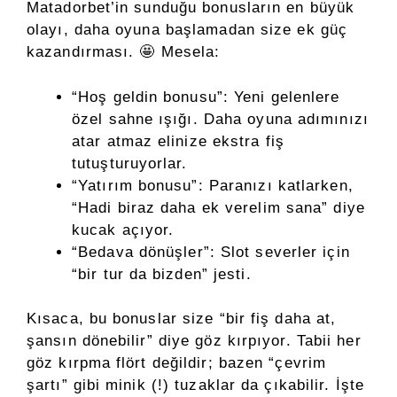
Matadorbet’in sunduğu bonusların en büyük
olayı, daha oyuna başlamadan size ek güç
kazandırması. 🤩 Mesela:
“Hoş geldin bonusu”: Yeni gelenlere
özel sahne ışığı. Daha oyuna adımınızı
atar atmaz elinize ekstra fiş
tutuşturuyorlar.
“Yatırım bonusu”: Paranızı katlarken,
“Hadi biraz daha ek verelim sana” diye
kucak açıyor.
“Bedava dönüşler”: Slot severler için
“bir tur da bizden” jesti.
Kısaca, bu bonuslar size “bir fiş daha at,
şansın dönebilir” diye göz kırpıyor. Tabii her
göz kırpma flört değildir; bazen “çevrim
şartı” gibi minik (!) tuzaklar da çıkabilir. İşte