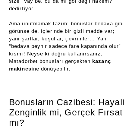
size “Vay be, bu da mı gol değil hakem?”
dedirtiyor.
Ama unutmamak lazım: bonuslar bedava gibi
görünse de, içlerinde bir gizli madde var;
yani şartlar, koşullar, çevrimler… Yani
“bedava peynir sadece fare kapanında olur”
kısmı! Neyse ki doğru kullanırsanız,
Matadorbet bonusları gerçekten
kazanç
makinesi
ne dönüşebilir.
Bonusların Cazibesi: Hayali
Zenginlik mi, Gerçek Fırsat
mı?