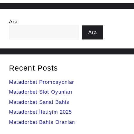
Ara
Ara
Recent Posts
Matadorbet Promosyonlar
Matadorbet Slot Oyunları
Matadorbet Sanal Bahis
Matadorbet İletişim 2025
Matadorbet Bahis Oranları